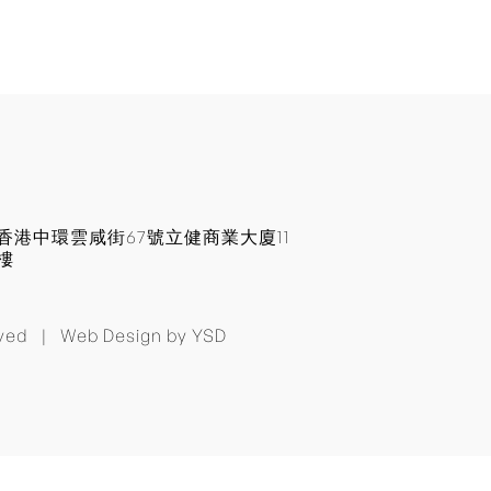
回到頂部
香港中環雲咸街67號立健商業大廈11
樓
erved |
Web Design
by YSD