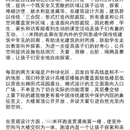
境，提供一个既安全又宽敞的区域让孩子运动﹑探索﹑
堆砌沙堡﹑嬉水和捉迷藏等。在建筑设计方面，建筑群
以传统「三合院」形式打造内部庭院。所有通道和公共
空间覆盖室外区域，走道面向内部庭院，因此教师﹑学
生﹑家长和访客能看到生动的课堂活动及孩子们有趣的
互动。 3.6米阔的走廊在室内外的空间形成中国传统建
筑中常见的回廊，有助淡化建筑的封闭感，鼓励学生走
出教室向外探索。为进一步提高孩子们的好奇心，公共
空间提供设施包括洞穴﹑天窗﹑滑梯﹑台阶﹑绳网及攀
墙，让孩子们安全地自由探索。
每层的两方末端是户外绿化区，启发自等高线盘桓不一
的地形，我们特意设计高楼层楼板的覆盖面较低楼层低
以营造出梯田式花园露台。梯式设计的主立面面向入口
广场，​​不单是为了切合实际的功能需要，其层叠交错﹑
上重下轻的建筑物更有着中国传统建筑中保护内院的象
征意义。大楼屋顶公开开放，并设天窗引进自然光至内
部空间。
在景观设计方面，150米环跑道贯通南翼一楼，使室外
空间与大楼交织为一体。跑道内是一个让孩子探索和采